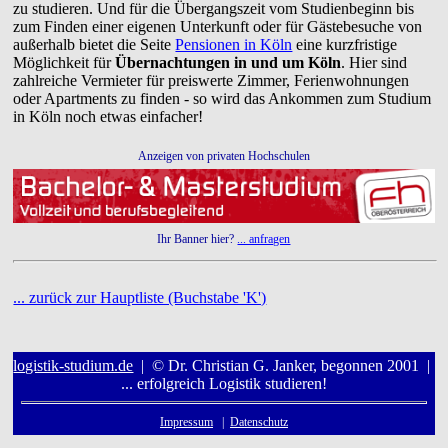
zu studieren. Und für die Übergangszeit vom Studienbeginn bis
zum Finden einer eigenen Unterkunft oder für Gästebesuche von
außerhalb bietet die Seite
Pensionen in Köln
eine kurzfristige
Möglichkeit für
Übernachtungen in und um Köln
. Hier sind
zahlreiche Vermieter für preiswerte Zimmer, Ferienwohnungen
oder Apartments zu finden - so wird das Ankommen zum Studium
in Köln noch etwas einfacher!
Anzeigen von privaten Hochschulen
Ihr Banner hier?
... anfragen
... zurück zur Hauptliste (Buchstabe 'K')
logistik-studium.de
| © Dr. Christian G. Janker, begonnen 2001 |
... erfolgreich Logistik studieren!
Impressum
|
Datenschutz